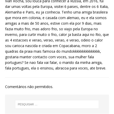
Ivan Rocha, sou louca para conhecer a Russia, em 2016, fui
dar umas voltas pela Europa, visitei 6 paises, dentre os 6 Italia,
Alemanha e Paris, eu ja conhecia. Tenho uma amiga brasileira
que mora em colonia, e casada com alemao, eu e ela somos
amigas a mais de 50 anos, estive com ela por 9 dias, mais
fazia muito frio, mas adoro frio, so viajo pela Europa no
inverno, para curtir muito o frio, calor ja basta aqui no Rio, que
as 4 estacoes e verao, verao, verao, e verao, odeio o calor
sou carioca nascida e criada em Copacabana, moro a 2
quadras da praia mais famosa do mundokkkkkkkkkkkkkkk,
gostaria manter contacto com voces, sua mulher fala
portugues? Se nao fala vai falar, o marido da minha amiga,
fala portugues, ela o ensinou, abracoa para voces, ate breve.
Comentários não permitidos.