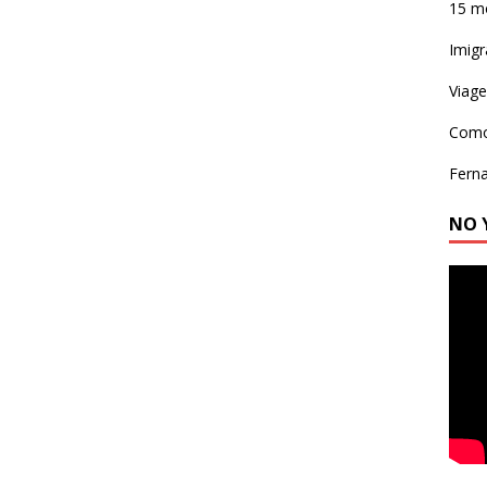
15 m
Imig
Viage
Como 
Ferna
NO 