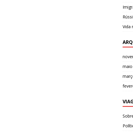
Imigr
Rússi
Vida
ARQ
nove
maio
març
fever
VIA
Sobr
Polít