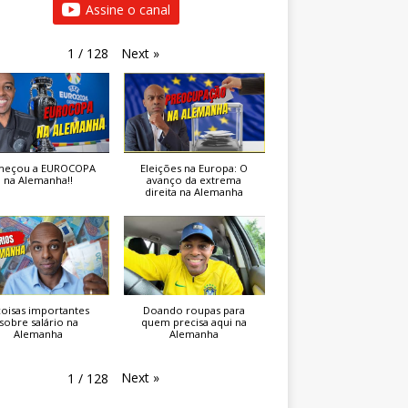
Assine o canal
Next
»
1
/
128
eçou a EUROCOPA
Eleições na Europa: O
na Alemanha!!
avanço da extrema
direita na Alemanha
coisas importantes
Doando roupas para
sobre salário na
quem precisa aqui na
Alemanha
Alemanha
Next
»
1
/
128